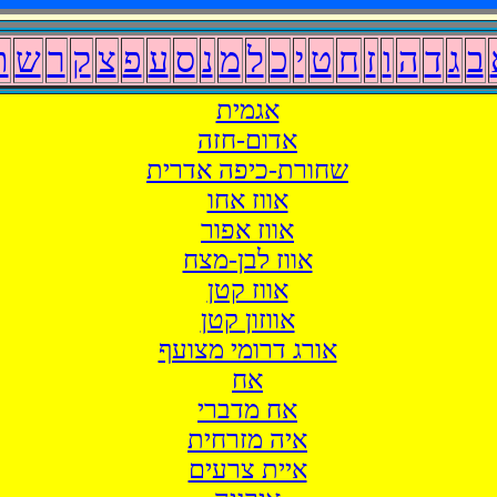
ב
ג
ד
ה
ו
ז
ח
ט
י
כ
ל
מ
נ
ס
ע
פ
צ
ק
ר
ש
ת
אגמית
אדום-חזה
שחורת-כיפה אדרית
אווז אחו
אווז אפור
אווז לבן-מצח
אווז קטן
אווזון קטן
אורג דרומי מצועף
אח
אח מדברי
איה מזרחית
איית צרעים